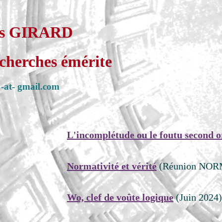
es GIRARD
echerches émérite
 -at- gmail.com
L'incomplétude ou le foutu second ordre
(
Normativité et vérité
(Réunion NORMES, n
Wo, clef de voûte logique
(Juin 2024).