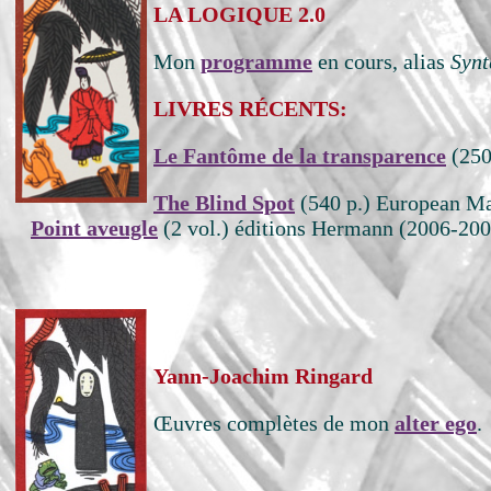
LA LOGIQUE 2.0
Mon
programme
en cours, alias
Synt
LIVRES RÉCENTS:
Le Fantôme de la transparence
(250
The Blind Spot
(540 p.) European Ma
Point aveugle
(2 vol.) éditions Hermann (2006-200
Yann-Joachim Ringard
Œuvres complètes de mon
alter ego
.